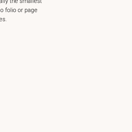
ually the smallest
o folio or page
es.