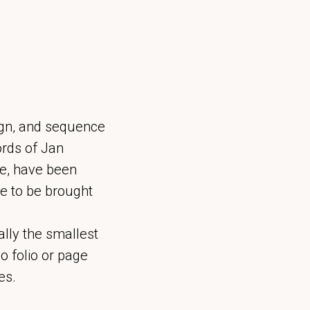
sign, and sequence
ords of Jan
ve, have been
e to be brought
ually the smallest
o folio or page
es.