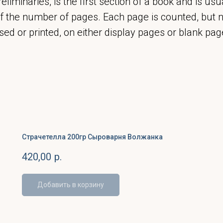
reliminaries, is the first section of a book and is us
of the number of pages. Each page is counted, but n
ed or printed, on either display pages or blank pag
Страчетелла 200гр Сыроварня Волжанка
420,00
р.
Добавить в корзину